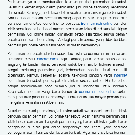
Pada umumnya bisa mendapatkan keuntungan dari permainan tersebut.
Selain itu, kemenangan dalam permainan judi online terbilang sederhana
dan simple. Sehingga, anda bisa lebih mudah untuk mainkan game tersebut.
Ada berbagai macam permainan yang dapat di pilih dengan mudah oleh
para pemain di situs judi online terpercaya.
Bermain judi online
pun akan
lebih seru, karena berbagai macam permainan telah disediakan. Meskipun,
permainan judi online mudah dimainkan tetap saja tidak semua pemain
sudah paham cara bermainnya. Apalagi pemain pemula yang tidak terbiasa
bermain judi online harus tahu panduan dasar bermainnya.
Permainan judi sudah ada dari sejak dulu, awlanya permainan ini hanya bisa
dimainkan melalui
bandar darat
saja. Dimana, para pemain harus datang
langsung ke bandar darat tersebut untuk bermain. Di Indonesia sendiri
sangat melarang permainan judi, keberadaan bandar darat pun sulit
ditemukan. Namun, semenjak adanya teknologi canggih yaitu
internet
permainan tersebut pun dapat dimainkan secara online. Hal tersebut,
sangat memudahkan para pemain judi di Indonesia untuk bermain.
Kebanyakan pemain yang baru terjun di
permainan judi online
belum
mengenal akan panduan bermainnya. Tidak heran, jika banyak pemain yang
mengalami kesalahan saat bermain.
Sebelum memulai permainan judi online sebaiknya pahami terlebih dahulu
panduan dasar bermain judi online tersebut. Agar nantinya bermain bisa
lebih lancar dan aman. Langkah pertama yang harus dilakukan yaitu harus
bergabung di situs judi online terpercaya dan resmi yang sediakan
berbagai macam fasilitas dan layanan terbaik. Agar nantinya bisa bermain