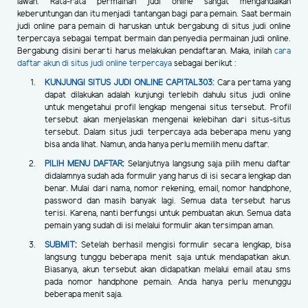
lawan. Rata-rata permainan judi online sangat mengandalkan
keberuntungan dan itu menjadi tantangan bagi para pemain. Saat bermain
judi online para pemain di haruskan untuk bergabung di situs judi online
terpercaya sebagai tempat bermain dan penyedia permainan judi online.
Bergabung disini berarti harus melakukan pendaftaran. Maka, inilah
cara
daftar akun di situs judi online terpercaya
sebagai berikut :
KUNJUNGI SITUS JUDI ONLINE
CAPITAL303:
Cara pertama yang
dapat dilakukan adalah kunjungi terlebih dahulu situs judi online
untuk mengetahui profil lengkap mengenai situs tersebut. Profil
tersebut akan menjelaskan mengenai kelebihan dari situs-situs
tersebut. Dalam situs judi terpercaya ada beberapa menu yang
bisa anda lihat. Namun, anda hanya perlu memilih menu daftar.
PILIH MENU DAFTAR
:
Selanjutnya langsung saja pilih menu daftar
didalamnya sudah ada formulir yang harus di isi secara lengkap dan
benar. Mulai dari nama, nomor rekening, email, nomor handphone,
password dan masih banyak lagi. Semua data tersebut harus
terisi. Karena, nanti berfungsi untuk pembuatan akun. Semua data
pemain yang sudah di isi melalui formulir akan tersimpan aman.
SUBMIT
:
Setelah berhasil mengisi formulir secara lengkap, bisa
langsung tunggu beberapa menit saja untuk mendapatkan akun.
Biasanya, akun tersebut akan didapatkan melalui email atau sms
pada nomor handphone pemain. Anda hanya perlu menunggu
beberapa menit saja.