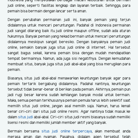
Indonesia yang menyediakan berbagai macam kebutuhan untuk bermain
judi online, seperti fasilitas lengkap dan layanan terbaik. Sehingga, para
pemain bisa bermain dengan lancar serta aman.
Dengan perubahan permainan judi ini, banyak pemain yang terjun
didalamnya untuk mencari peruntungan. Padahal di Indonesia permainan
judi sangat dilarang baik itu judi online maupun offline, sudah ada aturan
hukumnya. Banyak pemain yang nekad bermain untuk mencari peruntungan
didalamnya meskipun sangat beresiko. Dengan banyaknya pemain judi
online, semakin banyak juga situs judi online di internet. Hal tersebut
sangat bagus sekali, karena pemain bisa dengan mudah mendapatkan
tempat bermainnya. Namun, ada juga sisi negatifnya. Dengan kemudahan
membuat situs, banyak juga situs judi abal-abal yang bisa merugikan para
pemain.
Biasanya, situs judi abal-abal menawarkan keuntungan banyak agar para
pemain tertarik bergabung didalamnya. Padahal nantinya, keuntungan
tersebut tidak benar-benar di berikan pada pemain. Akhirnya, pemain pun
jadi rugi besar karena sudah kehilangan banyak modal untuk bermain.
Maka, semua pemain terkhususnya pemain pemula harus lebih selektif saat
memilih situs judi online, jangan asal memilih saja. Namun, harus kenali
benar ciri-ciri dari situs judi online resmi. Agar nantinya tidak masuk ke
dalam
situs judi
abal-abal. Ciri-ciri situs judi resmi biasanya sudah memiliki
lisensi resmi dan memiliki jumlah member aktif yang banyak.
Bermain bersama
situs judi online terpercaya
, akan membuat anda
merasa aman dan nyaman. Pasalnya, didalam agen tersebut telah