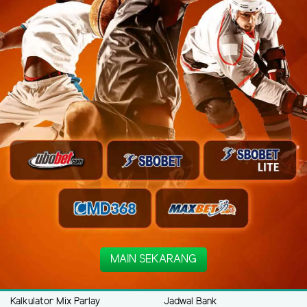
MAIN SEKARANG
Kalkulator Mix Parlay
Jadwal Bank