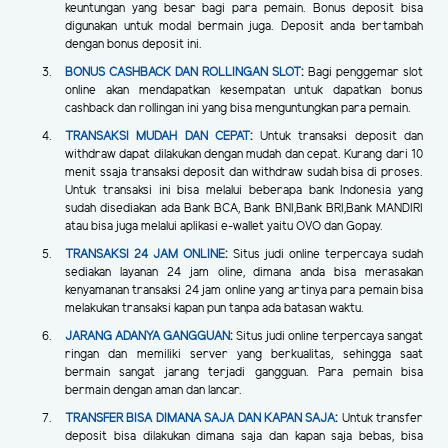
keuntungan yang besar bagi para pemain. Bonus deposit bisa
digunakan untuk modal bermain juga. Deposit anda bertambah
dengan bonus deposit ini.
BONUS CASHBACK DAN ROLLINGAN SLOT
:
Bagi penggemar slot
online akan mendapatkan kesempatan untuk dapatkan bonus
cashback dan rollingan ini yang bisa menguntungkan para pemain.
TRANSAKSI MUDAH DAN CEPAT
:
Untuk transaksi deposit dan
withdraw dapat dilakukan dengan mudah dan cepat. Kurang dari 10
menit ssaja transaksi deposit dan withdraw sudah bisa di proses.
Untuk transaksi ini bisa melalui beberapa bank Indonesia yang
sudah disediakan ada Bank BCA, Bank BNI,Bank BRI,Bank MANDIRI
atau bisa juga melalui aplikasi e-wallet yaitu OVO dan Gopay.
TRANSAKSI 24 JAM ONLINE
:
Situs judi online terpercaya sudah
sediakan layanan 24 jam oline, dimana anda bisa merasakan
kenyamanan transaksi 24 jam online yang artinya para pemain bisa
melakukan transaksi kapan pun tanpa ada batasan waktu.
JARANG ADANYA GANGGUAN
:
Situs judi online terpercaya sangat
ringan dan memiliki server yang berkualitas, sehingga saat
bermain sangat jarang terjadi gangguan. Para pemain bisa
bermain dengan aman dan lancar.
TRANSFER BISA DIMANA SAJA DAN KAPAN SAJA
:
Untuk transfer
deposit bisa dilakukan dimana saja dan kapan saja bebas, bisa