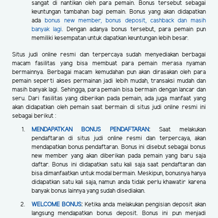
sangat di nantikan oleh para pemain. Bonus tersebut sebagai
keuntungan tambahan bagi pemain. Bonus yang akan didapatkan
ada
bonus new member, bonus deposit, cashback dan masih
banyak lagi
. Dengan adanya bonus tersebut, para pemain pun
memiliki kesempatan untuk dapatkan keuntungan lebih besar.
Situs judi online resmi dan terpercaya sudah menyediakan berbagai
macam fasilitas yang bisa membuat para pemain merasa nyaman
bermainnya. Berbagai macam kemudahan pun akan dirasakan oleh para
pemain seperti akses permainan jadi lebih mudah, transaksi mudah dan
masih banyak lagi. Sehingga, para pemain bisa bermain dengan lancar dan
seru. Dari fasilitas yang diberikan pada pemain, ada juga manfaat yang
akan didapatkan oleh pemain saat bermain di situs judi online resmi ini
sebagai berikut :
MENDAPATKAN BONUS PENDAFTARAN
:
Saat melakukan
pendaftaran di situs judi online resmi dan terpercaya, akan
mendapatkan bonus pendaftaran. Bonus ini disebut sebagai bonus
new member yang akan diberikan pada pemain yang baru saja
daftar. Bonus ini didapatkan satu kali saja saat pendaftaran dan
bisa dimanfaatkan untuk modal bermain. Meskipun, bonusnya hanya
didapatkan satu kali saja, namun anda tidak perlu khawatir karena
banyak bonus lainnya yang sudah disediakan.
WELCOME BONUS
:
Ketika anda melakukan pengisian deposit akan
langsung mendapatkan bonus deposit. Bonus ini pun menjadi