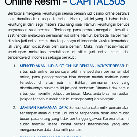
Online Resmi -
CAPITAL303
Berbicara mengenai keuntungan semua pemain judi casino online pastinya
ingin dapatkan keuntungan tersebut. Namun, kali ini yang di bahas bukan
keuntungan dari segi materi atau uang saja. Namun, keuntungan berupa
kenyamanan saat bermain. Terkadang para pemain mengalami kesulitan
saat hendak melakukan permainan jud online. Namun, berbeda jika bermain
di situs judi online resmi dan terpercaya di Indonesia. Justru kemudahan
lah yang akan didapatkan oleh para pemain. Maka, inilah macam-macam
keuntungan melakukan pendaftaran di situs judi online resmi dan
terpercaya di Indonesia sebagai berikut :
MENYEDIAKAN JUDI SLOT ONLINE DENGAN JACKPOT BESAR
:
Di
situs judi online terpercaya telah menyediakan permainan slot
online, para penggemarnya bisa dengan mudah mainkan game
tersebut di situs judi ini. Bahkan, permainan slot yang
disediakannya pun memiliki jackpot terbesar. Dimana, tidak semua
situs judi memiliki jackpot terbesar. Maka, anda bisa manfaatkan
jackpot tersebut untuk raih keuntungan yang lebih banyak.
JAMINAN KEAMANAN DATA
:
Semua data-data milik pemain akan
tersimpan aman di situs judi online terpercaya, tidak akan mudah
bocor pada orang yang tidak bertanggungjawab. Karena, situs ini
sudah memiliki lisensi resmi secara internasional yang akan
mengamankan data-data milik pemain.