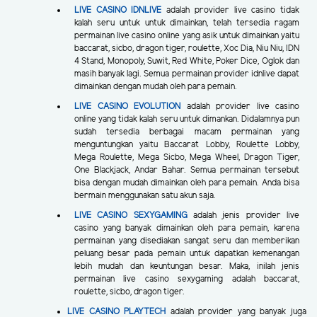
LIVE CASINO IDNLIVE
adalah provider live casino tidak
kalah seru untuk untuk dimainkan, telah tersedia ragam
permainan live casino online yang asik untuk dimainkan yaitu
baccarat, sicbo, dragon tiger, roulette, Xoc Dia, Niu Niu, IDN
4 Stand, Monopoly, Suwit, Red White, Poker Dice, Oglok dan
masih banyak lagi. Semua permainan provider idnlive dapat
dimainkan dengan mudah oleh para pemain.
LIVE CASINO EVOLUTION
adalah provider live casino
online yang tidak kalah seru untuk dimankan. Didalamnya pun
sudah tersedia berbagai macam permainan yang
menguntungkan yaitu Baccarat Lobby, Roulette Lobby,
Mega Roulette, Mega Sicbo, Mega Wheel, Dragon Tiger,
One Blackjack, Andar Bahar. Semua permainan tersebut
bisa dengan mudah dimainkan oleh para pemain. Anda bisa
bermain menggunakan satu akun saja.
LIVE CASINO SEXYGAMING
adalah jenis provider live
casino yang banyak dimainkan oleh para pemain, karena
permainan yang disediakan sangat seru dan memberikan
peluang besar pada pemain untuk dapatkan kemenangan
lebih mudah dan keuntungan besar. Maka, inilah jenis
permainan live casino sexygaming adalah baccarat,
roulette, sicbo, dragon tiger.
LIVE CASINO PLAYTECH
adalah provider yang banyak juga