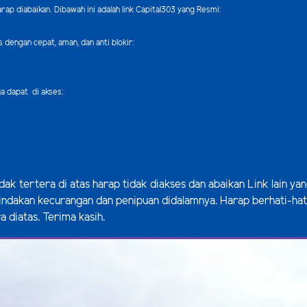
arap diabaikan. Dibawah ini adalah link Capital303 yang Resmi:
s dengan cepat, aman, dan anti blokir:
ga dapat di akses:
idak tertera di atas harap tidak diakses dan abaikan Link lain 
indakan kecurangan dan penipuan didalamnya. Harap berhati-hati 
 diatas. Terima kasih.