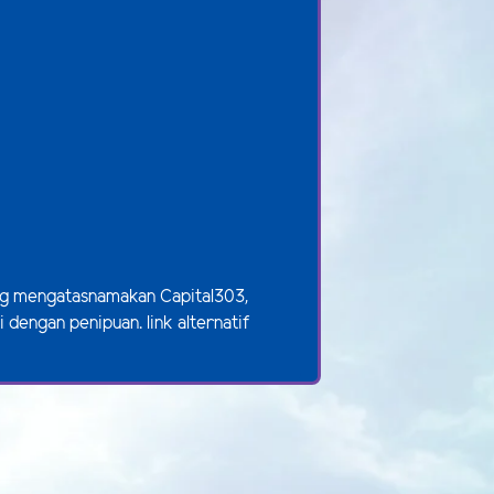
yang mengatasnamakan Capital303,
dengan penipuan. link alternatif