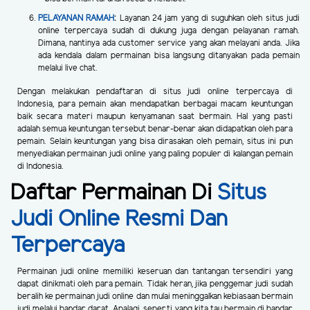
PELAYANAN RAMAH
:
Layanan 24 jam yang di suguhkan oleh situs judi
online terpercaya sudah di dukung juga dengan pelayanan ramah.
Dimana, nantinya ada customer service yang akan melayani anda. Jika
ada kendala dalam permainan bisa langsung ditanyakan pada pemain
melalui live chat.
Dengan melakukan pendaftaran di situs judi online terpercaya di
Indonesia, para pemain akan mendapatkan berbagai macam keuntungan
baik secara materi maupun kenyamanan saat bermain. Hal yang pasti
adalah semua keuntungan tersebut benar-benar akan didapatkan oleh para
pemain. Selain keuntungan yang bisa dirasakan oleh pemain, situs ini pun
menyediakan permainan judi online yang paling populer di kalangan pemain
di Indonesia.
Daftar Permainan Di
Situs
Judi Online Resmi Dan
Terpercaya
Permainan judi online memiliki keseruan dan tantangan tersendiri yang
dapat dinikmati oleh para pemain. Tidak heran, jika penggemar judi sudah
beralih ke permainan judi online dan mulai meninggalkan kebiasaan bermain
judi melalui bandar darat. Apalagi, seperti yang kita tau bermain di bandar