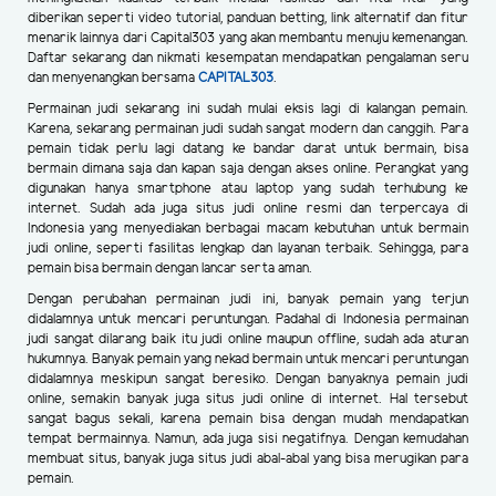
diberikan seperti video tutorial, panduan betting, link alternatif dan fitur
menarik lainnya dari Capital303 yang akan membantu menuju kemenangan.
Daftar sekarang dan nikmati kesempatan mendapatkan pengalaman seru
dan menyenangkan bersama
CAPITAL303
.
Permainan judi sekarang ini sudah mulai eksis lagi di kalangan pemain.
Karena, sekarang permainan judi sudah sangat modern dan canggih. Para
pemain tidak perlu lagi datang ke bandar darat untuk bermain, bisa
bermain dimana saja dan kapan saja dengan akses online. Perangkat yang
digunakan hanya smartphone atau laptop yang sudah terhubung ke
internet. Sudah ada juga situs judi online resmi dan terpercaya di
Indonesia yang menyediakan berbagai macam kebutuhan untuk bermain
judi online, seperti fasilitas lengkap dan layanan terbaik. Sehingga, para
pemain bisa bermain dengan lancar serta aman.
Dengan perubahan permainan judi ini, banyak pemain yang terjun
didalamnya untuk mencari peruntungan. Padahal di Indonesia permainan
judi sangat dilarang baik itu judi online maupun offline, sudah ada aturan
hukumnya. Banyak pemain yang nekad bermain untuk mencari peruntungan
didalamnya meskipun sangat beresiko. Dengan banyaknya pemain judi
online, semakin banyak juga situs judi online di internet. Hal tersebut
sangat bagus sekali, karena pemain bisa dengan mudah mendapatkan
tempat bermainnya. Namun, ada juga sisi negatifnya. Dengan kemudahan
membuat situs, banyak juga situs judi abal-abal yang bisa merugikan para
pemain.