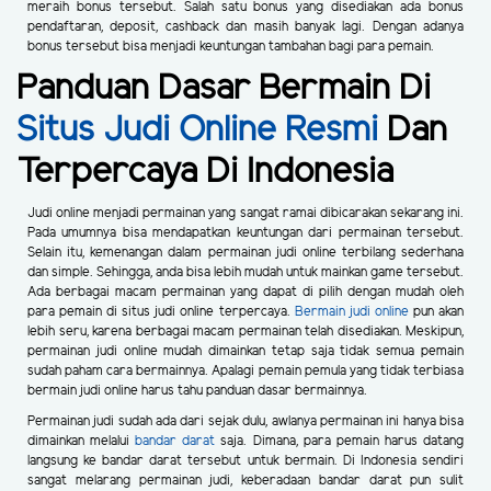
meraih bonus tersebut. Salah satu bonus yang disediakan ada bonus
pendaftaran, deposit, cashback dan masih banyak lagi. Dengan adanya
bonus tersebut bisa menjadi keuntungan tambahan bagi para pemain.
Panduan Dasar Bermain Di
Situs Judi Online Resmi
Dan
Terpercaya Di Indonesia
Judi online menjadi permainan yang sangat ramai dibicarakan sekarang ini.
Pada umumnya bisa mendapatkan keuntungan dari permainan tersebut.
Selain itu, kemenangan dalam permainan judi online terbilang sederhana
dan simple. Sehingga, anda bisa lebih mudah untuk mainkan game tersebut.
Ada berbagai macam permainan yang dapat di pilih dengan mudah oleh
para pemain di situs judi online terpercaya.
Bermain judi online
pun akan
lebih seru, karena berbagai macam permainan telah disediakan. Meskipun,
permainan judi online mudah dimainkan tetap saja tidak semua pemain
sudah paham cara bermainnya. Apalagi pemain pemula yang tidak terbiasa
bermain judi online harus tahu panduan dasar bermainnya.
Permainan judi sudah ada dari sejak dulu, awlanya permainan ini hanya bisa
dimainkan melalui
bandar darat
saja. Dimana, para pemain harus datang
langsung ke bandar darat tersebut untuk bermain. Di Indonesia sendiri
sangat melarang permainan judi, keberadaan bandar darat pun sulit