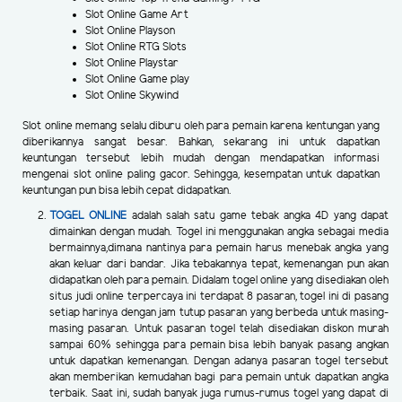
Slot Online Game Art
Slot Online Playson
Slot Online RTG Slots
Slot Online Playstar
Slot Online Game play
Slot Online Skywind
Slot online memang selalu diburu oleh para pemain karena kentungan yang
diberikannya sangat besar. Bahkan, sekarang ini untuk dapatkan
keuntungan tersebut lebih mudah dengan mendapatkan informasi
mengenai slot online paling gacor. Sehingga, kesempatan untuk dapatkan
keuntungan pun bisa lebih cepat didapatkan.
TOGEL ONLINE
adalah salah satu game tebak angka 4D yang dapat
dimainkan dengan mudah. Togel ini menggunakan angka sebagai media
bermainnya,dimana nantinya para pemain harus menebak angka yang
akan keluar dari bandar. Jika tebakannya tepat, kemenangan pun akan
didapatkan oleh para pemain. Didalam togel online yang disediakan oleh
situs judi online terpercaya ini terdapat 8 pasaran, togel ini di pasang
setiap harinya dengan jam tutup pasaran yang berbeda untuk masing-
masing pasaran. Untuk pasaran togel telah disediakan diskon murah
sampai 60% sehingga para pemain bisa lebih banyak pasang angkan
untuk dapatkan kemenangan. Dengan adanya pasaran togel tersebut
akan memberikan kemudahan bagi para pemain untuk dapatkan angka
terbaik. Saat ini, sudah banyak juga rumus-rumus togel yang dapat di