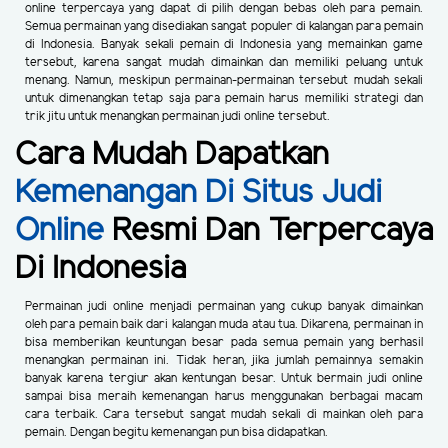
online terpercaya yang dapat di pilih dengan bebas oleh para pemain.
Semua permainan yang disediakan sangat populer di kalangan para pemain
di Indonesia. Banyak sekali pemain di Indonesia yang memainkan game
tersebut, karena sangat mudah dimainkan dan memiliki peluang untuk
menang. Namun, meskipun permainan-permainan tersebut mudah sekali
untuk dimenangkan tetap saja para pemain harus memiliki strategi dan
trik jitu untuk menangkan permainan judi online tersebut.
Cara Mudah Dapatkan
Kemenangan Di Situs Judi
Online
Resmi Dan Terpercaya
Di Indonesia
Permainan judi online menjadi permainan yang cukup banyak dimainkan
oleh para pemain baik dari kalangan muda atau tua. Dikarena, permainan in
bisa memberikan keuntungan besar pada semua pemain yang berhasil
menangkan permainan ini. Tidak heran, jika jumlah pemainnya semakin
banyak karena tergiur akan kentungan besar. Untuk bermain judi online
sampai bisa meraih kemenangan harus menggunakan berbagai macam
cara terbaik. Cara tersebut sangat mudah sekali di mainkan oleh para
pemain. Dengan begitu kemenangan pun bisa didapatkan.