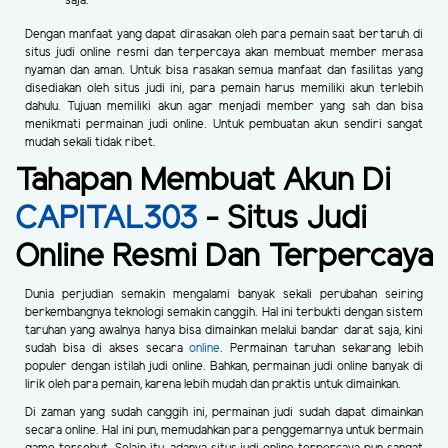
saja.
Dengan manfaat yang dapat dirasakan oleh para pemain saat bertaruh di
situs judi online resmi dan terpercaya akan membuat member merasa
nyaman dan aman. Untuk bisa rasakan semua manfaat dan fasilitas yang
disediakan oleh situs judi ini, para pemain harus memiliki akun terlebih
dahulu. Tujuan memiliki akun agar menjadi member yang sah dan bisa
menikmati permainan judi online. Untuk pembuatan akun sendiri sangat
mudah sekali tidak ribet.
Tahapan Membuat Akun Di
CAPITAL303
- Situs Judi
Online Resmi Dan Terpercaya
Dunia perjudian semakin mengalami banyak sekali perubahan seiring
berkembangnya teknologi semakin canggih. Hal ini terbukti dengan sistem
taruhan yang awalnya hanya bisa dimainkan melalui bandar darat saja, kini
sudah bisa di akses secara
online
. Permainan taruhan sekarang lebih
populer dengan istilah judi online. Bahkan, permainan judi online banyak di
lirik oleh para pemain, karena lebih mudah dan praktis untuk dimainkan.
Di zaman yang sudah canggih ini, permainan judi sudah dapat dimainkan
secara online. Hal ini pun, memudahkan para penggemarnya untuk bermain