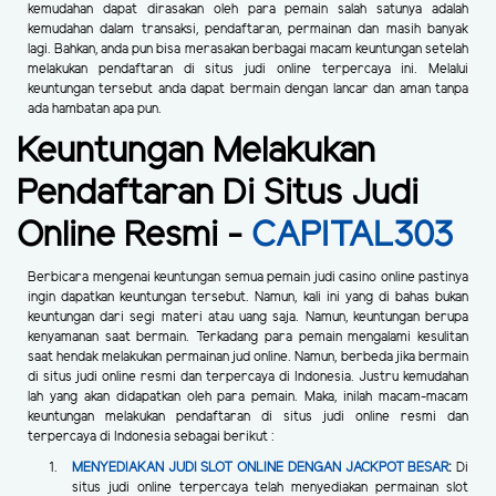
kemudahan dapat dirasakan oleh para pemain salah satunya adalah
kemudahan dalam transaksi, pendaftaran, permainan dan masih banyak
lagi. Bahkan, anda pun bisa merasakan berbagai macam keuntungan setelah
melakukan pendaftaran di situs judi online terpercaya ini. Melalui
keuntungan tersebut anda dapat bermain dengan lancar dan aman tanpa
ada hambatan apa pun.
Keuntungan Melakukan
Pendaftaran Di Situs Judi
Online Resmi -
CAPITAL303
Berbicara mengenai keuntungan semua pemain judi casino online pastinya
ingin dapatkan keuntungan tersebut. Namun, kali ini yang di bahas bukan
keuntungan dari segi materi atau uang saja. Namun, keuntungan berupa
kenyamanan saat bermain. Terkadang para pemain mengalami kesulitan
saat hendak melakukan permainan jud online. Namun, berbeda jika bermain
di situs judi online resmi dan terpercaya di Indonesia. Justru kemudahan
lah yang akan didapatkan oleh para pemain. Maka, inilah macam-macam
keuntungan melakukan pendaftaran di situs judi online resmi dan
terpercaya di Indonesia sebagai berikut :
MENYEDIAKAN JUDI SLOT ONLINE DENGAN JACKPOT BESAR
:
Di
situs judi online terpercaya telah menyediakan permainan slot