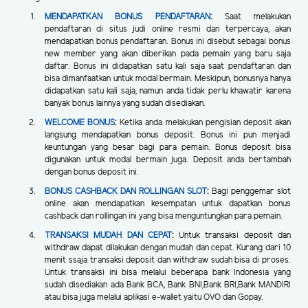
MENDAPATKAN BONUS PENDAFTARAN
:
Saat melakukan
pendaftaran di situs judi online resmi dan terpercaya, akan
mendapatkan bonus pendaftaran. Bonus ini disebut sebagai bonus
new member yang akan diberikan pada pemain yang baru saja
daftar. Bonus ini didapatkan satu kali saja saat pendaftaran dan
bisa dimanfaatkan untuk modal bermain. Meskipun, bonusnya hanya
didapatkan satu kali saja, namun anda tidak perlu khawatir karena
banyak bonus lainnya yang sudah disediakan.
WELCOME BONUS
:
Ketika anda melakukan pengisian deposit akan
langsung mendapatkan bonus deposit. Bonus ini pun menjadi
keuntungan yang besar bagi para pemain. Bonus deposit bisa
digunakan untuk modal bermain juga. Deposit anda bertambah
dengan bonus deposit ini.
BONUS CASHBACK DAN ROLLINGAN SLOT
:
Bagi penggemar slot
online akan mendapatkan kesempatan untuk dapatkan bonus
cashback dan rollingan ini yang bisa menguntungkan para pemain.
TRANSAKSI MUDAH DAN CEPAT
:
Untuk transaksi deposit dan
withdraw dapat dilakukan dengan mudah dan cepat. Kurang dari 10
menit ssaja transaksi deposit dan withdraw sudah bisa di proses.
Untuk transaksi ini bisa melalui beberapa bank Indonesia yang
sudah disediakan ada Bank BCA, Bank BNI,Bank BRI,Bank MANDIRI
atau bisa juga melalui aplikasi e-wallet yaitu OVO dan Gopay.