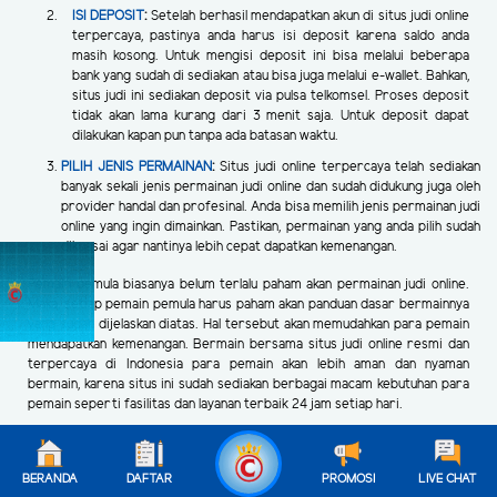
ISI DEPOSIT
:
Setelah berhasil mendapatkan akun di situs judi online
terpercaya, pastinya anda harus isi deposit karena saldo anda
masih kosong. Untuk mengisi deposit ini bisa melalui beberapa
bank yang sudah di sediakan atau bisa juga melalui e-wallet. Bahkan,
situs judi ini sediakan deposit via pulsa telkomsel. Proses deposit
tidak akan lama kurang dari 3 menit saja. Untuk deposit dapat
dilakukan kapan pun tanpa ada batasan waktu.
PILIH JENIS PERMAINAN
:
Situs judi online terpercaya telah sediakan
banyak sekali jenis permainan judi online dan sudah didukung juga oleh
provider handal dan profesinal. Anda bisa memilih jenis permainan judi
online yang ingin dimainkan. Pastikan, permainan yang anda pilih sudah
dikuasai agar nantinya lebih cepat dapatkan kemenangan.
Pemain pemula biasanya belum terlalu paham akan permainan judi online.
Maka, setiap pemain pemula harus paham akan panduan dasar bermainnya
yang sudah dijelaskan diatas. Hal tersebut akan memudahkan para pemain
mendapatkan kemenangan. Bermain bersama situs judi online resmi dan
terpercaya di Indonesia para pemain akan lebih aman dan nyaman
bermain, karena situs ini sudah sediakan berbagai macam kebutuhan para
pemain seperti fasilitas dan layanan terbaik 24 jam setiap hari.
BERANDA
DAFTAR
PROMOSI
LIVE CHAT