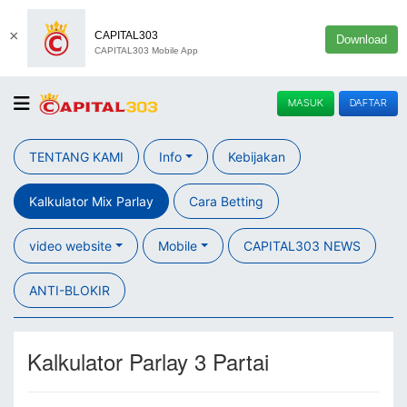
×
CAPITAL303
Download
CAPITAL303 Mobile App
MASUK
DAFTAR
TENTANG KAMI
Info
Kebijakan
Kalkulator Mix Parlay
Cara Betting
video website
Mobile
CAPITAL303 NEWS
ANTI-BLOKIR