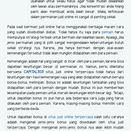
usahakan untuk selalu fokus agar tidak mudah dikalahkan
oleh lawan atau permainannya. Jika konsentrasi anda hilang
pasti akan membuat anda kalah besar. Maka, kefokusan
dalam permainan judi online ini sangat di penting sekali.
Pada saat bermain judi online harus menggunakan berbagai macam cara
yang sudah disebutkan diatas. Tidak hanya itu saja para
pemain
harus
mempunyai strategi terbaik untuk bermain dan kalahkan lawan. Apalagi, jika
jenis permainan yang di pilih sangat mengendalakn keberuntungan butuh
sekali strategi nya. Karena, jika hanya bermain dengan asal-asalan
kemenangan tersebut tidak akan mungkin didapatkan oleh para pemain.
Kemenangan adalah hal yang sangat di incar oleh para pemain, karena bisa
dapatkan keuntungan besar di permainan ini. Namun, perlu diketahui
bersama
CAPITAL303
situs judi online terpercaya tidak hanya dari
keuntungan dari hasil kemenangan saja yang akan didapatkan namun berupa
bonus-bonus melimpah. Bonus ini adalah keuntungan tambahan yang bisa
didapatkan oleh para pemain dengan mudah. Bonus ini pun memberikan
kesempatan pada pemain untuk meraih keuntungan lebih besar lagi. Tetapi,
untuk dapatkan bonus ini pun harus ada beberapa cara juga yang harus
dilakukan oleh para pemain. Karena, masing-masing bonus memiliki cara
yang berbeda-beda.
Untuk dapatkan bonus di
situs judi online terpercaya
salah satu caranya
adalah mengenali jenis-jenis bonus yang disediakan oleh situs judi
terpercaya. Dengan mengenali jenis-jenis bonus nya akan lebih mudah