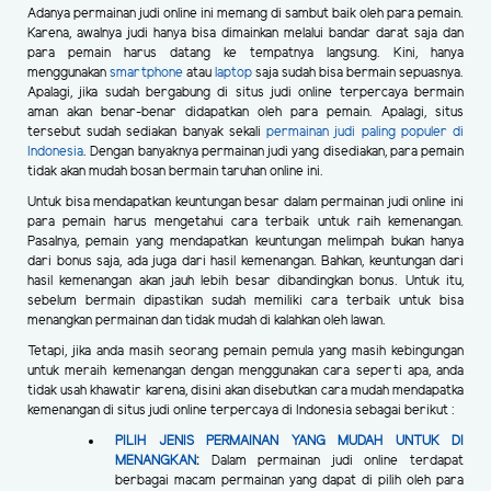
Adanya permainan judi online ini memang di sambut baik oleh para pemain.
Karena, awalnya judi hanya bisa dimainkan melalui bandar darat saja dan
para pemain harus datang ke tempatnya langsung. Kini, hanya
menggunakan
smartphone
atau
laptop
saja sudah bisa bermain sepuasnya.
Apalagi, jika sudah bergabung di situs judi online terpercaya bermain
aman akan benar-benar didapatkan oleh para pemain. Apalagi, situs
tersebut sudah sediakan banyak sekali
permainan judi paling populer di
Indonesia
. Dengan banyaknya permainan judi yang disediakan, para pemain
tidak akan mudah bosan bermain taruhan online ini.
Untuk bisa mendapatkan keuntungan besar dalam permainan judi online ini
para pemain harus mengetahui cara terbaik untuk raih kemenangan.
Pasalnya, pemain yang mendapatkan keuntungan melimpah bukan hanya
dari bonus saja, ada juga dari hasil kemenangan. Bahkan, keuntungan dari
hasil kemenangan akan jauh lebih besar dibandingkan bonus. Untuk itu,
sebelum bermain dipastikan sudah memiliki cara terbaik untuk bisa
menangkan permainan dan tidak mudah di kalahkan oleh lawan.
Tetapi, jika anda masih seorang pemain pemula yang masih kebingungan
untuk meraih kemenangan dengan menggunakan cara seperti apa, anda
tidak usah khawatir karena, disini akan disebutkan cara mudah mendapatka
kemenangan di situs judi online terpercaya di Indonesia sebagai berikut :
PILIH JENIS PERMAINAN YANG MUDAH UNTUK DI
MENANGKAN
:
Dalam permainan judi online terdapat
berbagai macam permainan yang dapat di pilih oleh para