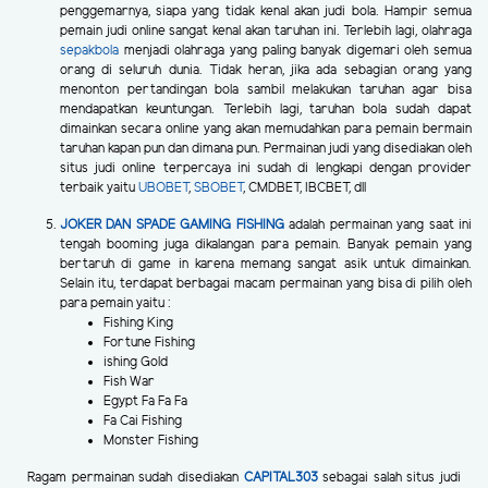
penggemarnya, siapa yang tidak kenal akan judi bola. Hampir semua
pemain judi online sangat kenal akan taruhan ini. Terlebih lagi, olahraga
sepakbola
menjadi olahraga yang paling banyak digemari oleh semua
orang di seluruh dunia. Tidak heran, jika ada sebagian orang yang
menonton pertandingan bola sambil melakukan taruhan agar bisa
mendapatkan keuntungan. Terlebih lagi, taruhan bola sudah dapat
dimainkan secara online yang akan memudahkan para pemain bermain
taruhan kapan pun dan dimana pun. Permainan judi yang disediakan oleh
situs judi online terpercaya ini sudah di lengkapi dengan provider
terbaik yaitu
UBOBET
,
SBOBET
, CMDBET, IBCBET, dll
JOKER DAN SPADE GAMING FISHING
adalah permainan yang saat ini
tengah booming juga dikalangan para pemain. Banyak pemain yang
bertaruh di game in karena memang sangat asik untuk dimainkan.
Selain itu, terdapat berbagai macam permainan yang bisa di pilih oleh
para pemain yaitu :
Fishing King
Fortune Fishing
ishing Gold
Fish War
Egypt Fa Fa Fa
Fa Cai Fishing
Monster Fishing
Ragam permainan sudah disediakan
CAPITAL303
sebagai salah situs judi