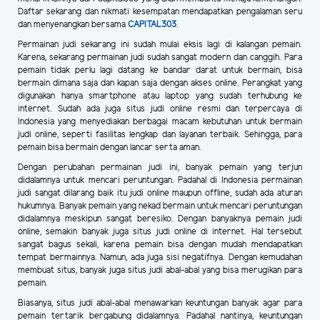
Daftar sekarang dan nikmati kesempatan mendapatkan pengalaman seru
dan menyenangkan bersama
CAPITAL303
.
Permainan judi sekarang ini sudah mulai eksis lagi di kalangan pemain.
Karena, sekarang permainan judi sudah sangat modern dan canggih. Para
pemain tidak perlu lagi datang ke bandar darat untuk bermain, bisa
bermain dimana saja dan kapan saja dengan akses online. Perangkat yang
digunakan hanya smartphone atau laptop yang sudah terhubung ke
internet. Sudah ada juga situs judi online resmi dan terpercaya di
Indonesia yang menyediakan berbagai macam kebutuhan untuk bermain
judi online, seperti fasilitas lengkap dan layanan terbaik. Sehingga, para
pemain bisa bermain dengan lancar serta aman.
Dengan perubahan permainan judi ini, banyak pemain yang terjun
didalamnya untuk mencari peruntungan. Padahal di Indonesia permainan
judi sangat dilarang baik itu judi online maupun offline, sudah ada aturan
hukumnya. Banyak pemain yang nekad bermain untuk mencari peruntungan
didalamnya meskipun sangat beresiko. Dengan banyaknya pemain judi
online, semakin banyak juga situs judi online di internet. Hal tersebut
sangat bagus sekali, karena pemain bisa dengan mudah mendapatkan
tempat bermainnya. Namun, ada juga sisi negatifnya. Dengan kemudahan
membuat situs, banyak juga situs judi abal-abal yang bisa merugikan para
pemain.
Biasanya, situs judi abal-abal menawarkan keuntungan banyak agar para
pemain tertarik bergabung didalamnya. Padahal nantinya, keuntungan