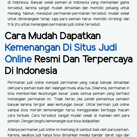
di Indonesia. Banyak sekali pemain di Indonesia yang memainkan game
tersebut, karena sangat mudah dimainkan dan memiliki peluang untuk
menang. Namun, meskipun permainan-permainan tersebut mudah sekali
untuk dimenangkan tetap saja para pemain harus memiliki strategi dan
trik jitu untuk menangkan permainan judi online tersebut.
Cara Mudah Dapatkan
Kemenangan Di Situs Judi
Online
Resmi Dan Terpercaya
Di Indonesia
Permainan judi online menjadi permainan yang cukup banyak dimainkan
oleh para pemain baik dari kalangan muda atau tua. Dikarena, permainan in
bisa memberikan keuntungan besar pada semua pemain yang berhasil
menangkan permainan ini. Tidak heran, jika jumlah pemainnya semakin
banyak karena tergiur akan kentungan besar. Untuk bermain judi online
sampai bisa meraih kemenangan harus menggunakan berbagai macam
cara terbaik. Cara tersebut sangat mudah sekali di mainkan oleh para
pemain. Dengan begitu kemenangan pun bisa didapatkan.
Adanya permainan judi online ini memang di sambut baik oleh para pemain.
Karena, awalnya judi hanya bisa dimainkan melalui bandar darat saja dan