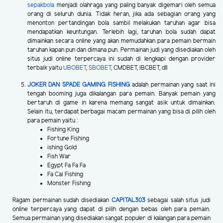
sepakbola
menjadi olahraga yang paling banyak digemari oleh semua
orang di seluruh dunia. Tidak heran, jika ada sebagian orang yang
menonton pertandingan bola sambil melakukan taruhan agar bisa
mendapatkan keuntungan. Terlebih lagi, taruhan bola sudah dapat
dimainkan secara online yang akan memudahkan para pemain bermain
taruhan kapan pun dan dimana pun. Permainan judi yang disediakan oleh
situs judi online terpercaya ini sudah di lengkapi dengan provider
terbaik yaitu
UBOBET
,
SBOBET
, CMDBET, IBCBET, dll
JOKER DAN SPADE GAMING FISHING
adalah permainan yang saat ini
tengah booming juga dikalangan para pemain. Banyak pemain yang
bertaruh di game in karena memang sangat asik untuk dimainkan.
Selain itu, terdapat berbagai macam permainan yang bisa di pilih oleh
para pemain yaitu :
Fishing King
Fortune Fishing
ishing Gold
Fish War
Egypt Fa Fa Fa
Fa Cai Fishing
Monster Fishing
Ragam permainan sudah disediakan
CAPITAL303
sebagai salah situs judi
online terpercaya yang dapat di pilih dengan bebas oleh para pemain.
Semua permainan yang disediakan sangat populer di kalangan para pemain