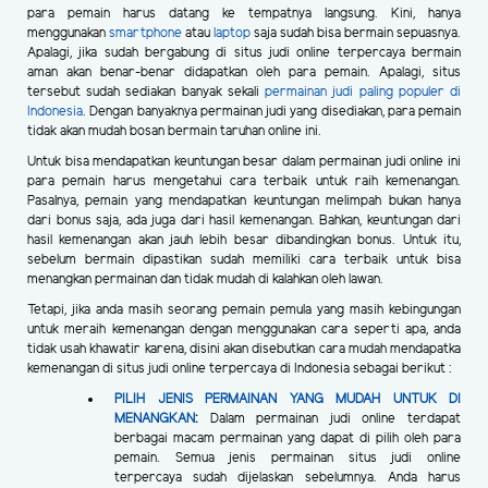
para pemain harus datang ke tempatnya langsung. Kini, hanya
menggunakan
smartphone
atau
laptop
saja sudah bisa bermain sepuasnya.
Apalagi, jika sudah bergabung di situs judi online terpercaya bermain
aman akan benar-benar didapatkan oleh para pemain. Apalagi, situs
tersebut sudah sediakan banyak sekali
permainan judi paling populer di
Indonesia
. Dengan banyaknya permainan judi yang disediakan, para pemain
tidak akan mudah bosan bermain taruhan online ini.
Untuk bisa mendapatkan keuntungan besar dalam permainan judi online ini
para pemain harus mengetahui cara terbaik untuk raih kemenangan.
Pasalnya, pemain yang mendapatkan keuntungan melimpah bukan hanya
dari bonus saja, ada juga dari hasil kemenangan. Bahkan, keuntungan dari
hasil kemenangan akan jauh lebih besar dibandingkan bonus. Untuk itu,
sebelum bermain dipastikan sudah memiliki cara terbaik untuk bisa
menangkan permainan dan tidak mudah di kalahkan oleh lawan.
Tetapi, jika anda masih seorang pemain pemula yang masih kebingungan
untuk meraih kemenangan dengan menggunakan cara seperti apa, anda
tidak usah khawatir karena, disini akan disebutkan cara mudah mendapatka
kemenangan di situs judi online terpercaya di Indonesia sebagai berikut :
PILIH JENIS PERMAINAN YANG MUDAH UNTUK DI
MENANGKAN
:
Dalam permainan judi online terdapat
berbagai macam permainan yang dapat di pilih oleh para
pemain. Semua jenis permainan situs judi online
terpercaya sudah dijelaskan sebelumnya. Anda harus