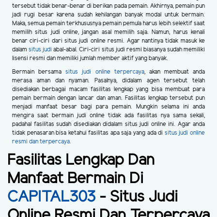
tersebut tidak benar-benar di berikan pada pemain. Akhirnya, pemain pun
jadi rugi besar karena sudah kehilangan banyak modal untuk bermain.
Maka, semua pemain terkhususnya pemain pemula harus lebih selektif saat
memilih situs judi online, jangan asal memilih saja. Namun, harus kenali
benar ciri-ciri dari situs judi online resmi. Agar nantinya tidak masuk ke
dalam
situs judi
abal-abal. Ciri-ciri situs judi resmi biasanya sudah memiliki
lisensi resmi dan memiliki jumlah member aktif yang banyak.
Bermain bersama
situs judi online terpercaya
, akan membuat anda
merasa aman dan nyaman. Pasalnya, didalam agen tersebut telah
disediakan berbagai macam fasilitas lengkap yang bisa membuat para
pemain bermain dengan lancar dan aman. Fasilitas lengkap tersebut pun
menjadi manfaat besar bagi para pemain. Mungkin selama ini anda
mengira saat bermain judi online tidak ada fasilitas nya sama sekali,
padahal fasilitas sudah disediakan didalam situs judi online ini. Agar anda
tidak penasaran bisa ketahui fasilitas apa saja yang ada di
situs judi online
resmi dan terpercaya.
Fasilitas Lengkap Dan
Manfaat Bermain Di
CAPITAL303
- Situs Judi
Online Resmi Dan Terpercaya