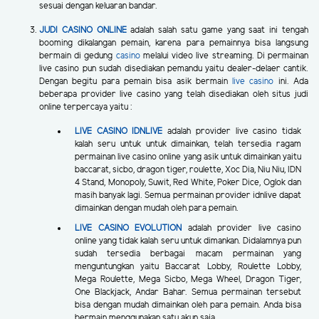
sesuai dengan keluaran bandar.
JUDI CASINO ONLINE
adalah salah satu game yang saat ini tengah
booming dikalangan pemain, karena para pemainnya bisa langsung
bermain di gedung
casino
melalui video live streaming. Di permainan
live casino pun sudah disediakan pemandu yaitu dealer-delaer cantik.
Dengan begitu para pemain bisa asik bermain
live casino
ini. Ada
beberapa provider live casino yang telah disediakan oleh situs judi
online terpercaya yaitu :
LIVE CASINO IDNLIVE
adalah provider live casino tidak
kalah seru untuk untuk dimainkan, telah tersedia ragam
permainan live casino online yang asik untuk dimainkan yaitu
baccarat, sicbo, dragon tiger, roulette, Xoc Dia, Niu Niu, IDN
4 Stand, Monopoly, Suwit, Red White, Poker Dice, Oglok dan
masih banyak lagi. Semua permainan provider idnlive dapat
dimainkan dengan mudah oleh para pemain.
LIVE CASINO EVOLUTION
adalah provider live casino
online yang tidak kalah seru untuk dimankan. Didalamnya pun
sudah tersedia berbagai macam permainan yang
menguntungkan yaitu Baccarat Lobby, Roulette Lobby,
Mega Roulette, Mega Sicbo, Mega Wheel, Dragon Tiger,
One Blackjack, Andar Bahar. Semua permainan tersebut
bisa dengan mudah dimainkan oleh para pemain. Anda bisa
bermain menggunakan satu akun saja.