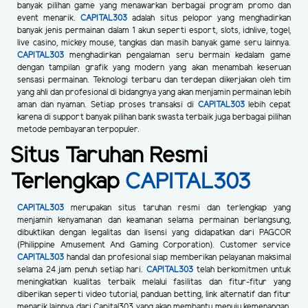
banyak pilihan game yang menawarkan berbagai program promo dan
event menarik.
CAPITAL303
adalah situs pelopor yang menghadirkan
banyak jenis permainan dalam 1 akun seperti esport, slots, idnlive, togel,
live casino, mickey mouse, tangkas dan masih banyak game seru lainnya.
CAPITAL303
menghadirkan pengalaman seru bermain kedalam game
dengan tampilan grafik yang modern yang akan menambah keseruan
sensasi permainan. Teknologi terbaru dan terdepan dikerjakan oleh tim
yang ahli dan profesional di bidangnya yang akan menjamin permainan lebih
aman dan nyaman. Setiap proses transaksi di
CAPITAL303
lebih cepat
karena di support banyak pilihan bank swasta terbaik juga berbagai pilihan
metode pembayaran terpopuler.
Situs Taruhan Resmi
Terlengkap
CAPITAL303
CAPITAL303
merupakan situs taruhan resmi dan terlengkap yang
menjamin kenyamanan dan keamanan selama permainan berlangsung,
dibuktikan dengan legalitas dan lisensi yang didapatkan dari PAGCOR
(Philippine Amusement And Gaming Corporation). Customer service
CAPITAL303
handal dan profesional siap memberikan pelayanan maksimal
selama 24 jam penuh setiap hari.
CAPITAL303
telah berkomitmen untuk
meningkatkan kualitas terbaik melalui fasilitas dan fitur-fitur yang
diberikan seperti video tutorial, panduan betting, link alternatif dan fitur
menarik lainnya dari Capital303 yang akan membantu menuju kemenangan.