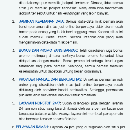
disediakannya pun memiliki jackpot terbesar. Dimana, tidak semua
situs judi memiliki jackpot terbesar. Maka, anda bisa manfaatkan
jackpot tersebut untuk raih keuntungan yang lebih banyak.
JAMINAN KEAMANAN DATA
:
Semua data-data milik pemain akan
tersimpan aman di situs judi online terpercaya, tidak akan mudah
bocor pada orang yang tidak bertanggungjawab. Karena, situs ini
sudah memiliki lisensi resmi secara internasional yang akan
mengamankan data-data milik pemain.
BONUS DAN PROMO YANG BANYAK
:
Telah disediakan juga bonus
promo melimpah, dimana nantinya bonus promo tersebut bisa
didapatkan dengan mudah. Bonus promo ini sebagai keuntungan
tambahan bagi para pemain. Sehingga, semua pemain memiliki
kesempatan untuk dapatkan untung besar didalamnya.
PROVIDER HANDAL DAN BERKUALITAS
:
Di setiap permainan judi
online yang disediakan oleh situs judi online terpercaya sudah
didukung oleh provider handal berkualitas. Sehingga, permainan
pun akan lebih bervariasi dan asik untuk dimainkan.
LAYANAN NONSTOP 24/7
:
Sudah di lengkapi juga dengan layanan
24 jam non stop yang bisa dinikmati oleh para pemain kapan pun
tanpa ada batasan waktu. Adanya layanan ini membuat para pemain
bisa bermain taruhan secara fleksibel.
PELAYANAN RAMAH
:
Layanan 24 jam yang di suguhkan oleh situs judi