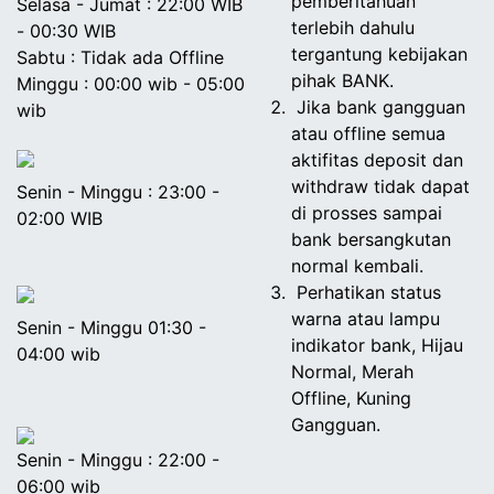
pemberitahuan
Selasa - Jumat : 22:00 WIB
terlebih dahulu
- 00:30 WIB
tergantung kebijakan
Sabtu : Tidak ada Offline
pihak BANK.
Minggu : 00:00 wib - 05:00
Jika bank gangguan
wib
atau offline semua
aktifitas deposit dan
withdraw tidak dapat
Senin - Minggu : 23:00 -
di prosses sampai
02:00 WIB
bank bersangkutan
normal kembali.
Perhatikan status
warna atau lampu
Senin - Minggu 01:30 -
indikator bank, Hijau
04:00 wib
Normal, Merah
Offline, Kuning
Gangguan.
Senin - Minggu : 22:00 -
06:00 wib