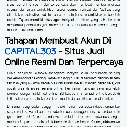
situs judi online resmi dan terpercaya akan membuat member merasa
nyaman dan aman. Untuk bisa rasakan semua manfaat dan fasilitas yang
disediakan oleh situs judi ini, para pemain harus memiliki akun terlebih
dahulu. Tujuan memiliki akun agar menjadi member yang sah dan bisa
menikmati permainan judi online. Untuk pembuatan akun sendiri sangat
mudah sekali tidak ribet.
Tahapan Membuat Akun Di
CAPITAL303
- Situs Judi
Online Resmi Dan Terpercaya
Dunia perjudian semakin mengalami banyak sekali perubahan seiring
berkembangnya teknologi semakin canggih. Hal ini terbukti dengan sistem
taruhan yang awalnya hanya bisa dimainkan melalui bandar darat saja, kini
sudah bisa di akses secara
online
. Permainan taruhan sekarang lebih
populer dengan istilah judi online. Bahkan, permainan judi online banyak di
lirik oleh para pemain, karena lebih mudah dan praktis untuk dimainkan.
Di zaman yang sudah canggih ini, permainan judi sudah dapat dimainkan
secara online. Hal ini pun, memudahkan para penggemarnya untuk bermain
game tersebut. Selain itu, adanya situs judi online terpercaya pun sangat
membantu para pemain untuk bermain dengan lancar. Karena, didalamnya