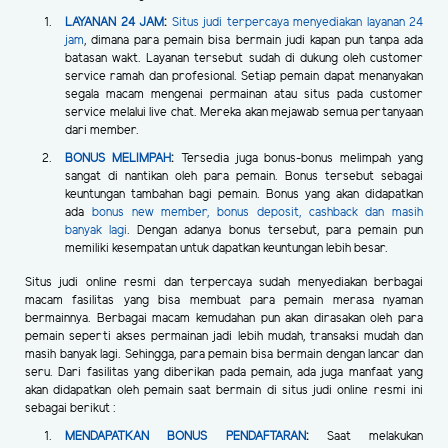
LAYANAN 24 JAM
:
Situs judi terpercaya menyediakan layanan 24
jam
, dimana para pemain bisa bermain judi kapan pun tanpa ada
batasan wakt. Layanan tersebut sudah di dukung oleh customer
service ramah dan profesional. Setiap pemain dapat menanyakan
segala macam mengenai permainan atau situs pada customer
service melalui live chat. Mereka akan mejawab semua pertanyaan
dari member.
BONUS MELIMPAH
:
Tersedia juga bonus-bonus melimpah yang
sangat di nantikan oleh para pemain. Bonus tersebut sebagai
keuntungan tambahan bagi pemain. Bonus yang akan didapatkan
ada
bonus new member, bonus deposit, cashback dan masih
banyak lagi
. Dengan adanya bonus tersebut, para pemain pun
memiliki kesempatan untuk dapatkan keuntungan lebih besar.
Situs judi online resmi dan terpercaya sudah menyediakan berbagai
macam fasilitas yang bisa membuat para pemain merasa nyaman
bermainnya. Berbagai macam kemudahan pun akan dirasakan oleh para
pemain seperti akses permainan jadi lebih mudah, transaksi mudah dan
masih banyak lagi. Sehingga, para pemain bisa bermain dengan lancar dan
seru. Dari fasilitas yang diberikan pada pemain, ada juga manfaat yang
akan didapatkan oleh pemain saat bermain di situs judi online resmi ini
sebagai berikut :
MENDAPATKAN BONUS PENDAFTARAN
:
Saat melakukan