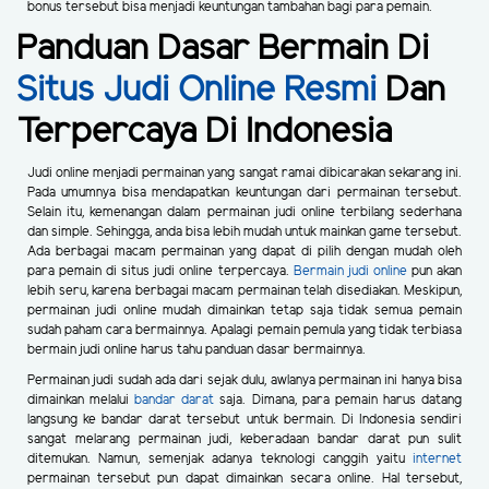
bonus tersebut bisa menjadi keuntungan tambahan bagi para pemain.
Panduan Dasar Bermain Di
Situs Judi Online Resmi
Dan
Terpercaya Di Indonesia
Judi online menjadi permainan yang sangat ramai dibicarakan sekarang ini.
Pada umumnya bisa mendapatkan keuntungan dari permainan tersebut.
Selain itu, kemenangan dalam permainan judi online terbilang sederhana
dan simple. Sehingga, anda bisa lebih mudah untuk mainkan game tersebut.
Ada berbagai macam permainan yang dapat di pilih dengan mudah oleh
para pemain di situs judi online terpercaya.
Bermain judi online
pun akan
lebih seru, karena berbagai macam permainan telah disediakan. Meskipun,
permainan judi online mudah dimainkan tetap saja tidak semua pemain
sudah paham cara bermainnya. Apalagi pemain pemula yang tidak terbiasa
bermain judi online harus tahu panduan dasar bermainnya.
Permainan judi sudah ada dari sejak dulu, awlanya permainan ini hanya bisa
dimainkan melalui
bandar darat
saja. Dimana, para pemain harus datang
langsung ke bandar darat tersebut untuk bermain. Di Indonesia sendiri
sangat melarang permainan judi, keberadaan bandar darat pun sulit
ditemukan. Namun, semenjak adanya teknologi canggih yaitu
internet
permainan tersebut pun dapat dimainkan secara online. Hal tersebut,