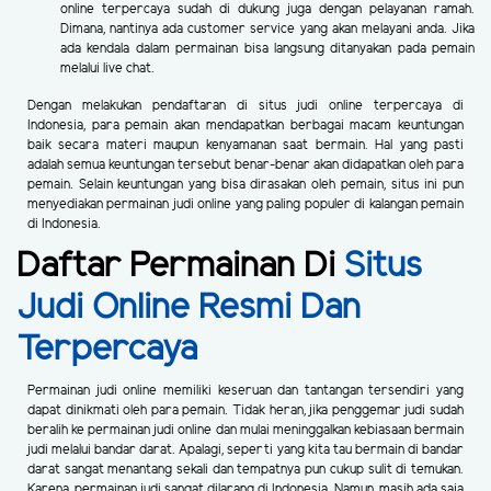
online terpercaya sudah di dukung juga dengan pelayanan ramah.
Dimana, nantinya ada customer service yang akan melayani anda. Jika
ada kendala dalam permainan bisa langsung ditanyakan pada pemain
melalui live chat.
Dengan melakukan pendaftaran di situs judi online terpercaya di
Indonesia, para pemain akan mendapatkan berbagai macam keuntungan
baik secara materi maupun kenyamanan saat bermain. Hal yang pasti
adalah semua keuntungan tersebut benar-benar akan didapatkan oleh para
pemain. Selain keuntungan yang bisa dirasakan oleh pemain, situs ini pun
menyediakan permainan judi online yang paling populer di kalangan pemain
di Indonesia.
Daftar Permainan Di
Situs
Judi Online Resmi Dan
Terpercaya
Permainan judi online memiliki keseruan dan tantangan tersendiri yang
dapat dinikmati oleh para pemain. Tidak heran, jika penggemar judi sudah
beralih ke permainan judi online dan mulai meninggalkan kebiasaan bermain
judi melalui bandar darat. Apalagi, seperti yang kita tau bermain di bandar
darat sangat menantang sekali dan tempatnya pun cukup sulit di temukan.
Karena, permainan judi sangat dilarang di Indonesia. Namun, masih ada saja