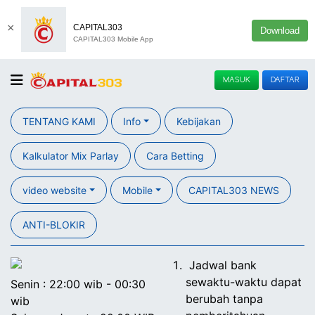
×
CAPITAL303
Download
CAPITAL303 Mobile App
MASUK
DAFTAR
TENTANG KAMI
Info
Kebijakan
Kalkulator Mix Parlay
Cara Betting
video website
Mobile
CAPITAL303 NEWS
ANTI-BLOKIR
Jadwal bank
sewaktu-waktu dapat
Senin : 22:00 wib - 00:30
berubah tanpa
wib