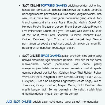
SLOT ONLINE
TOPTREND GAMING
adalah provider slot online
handal dan berkualitas, dimana didalamnya pun sudah tersedia
berbagai macam permainan judi slot online yang bervariasi dan
asik untuk dimainkan. Inilah jenis permainan yang ada di top
trend gaming diantaranya Royal Rumble, Hachis Quest Of
Heroes, Pirate Treasure, Jorgen From Bergen, Mega Phoenix,
Five Princesses, Storm of Egypt, Sea God, Wild West H5, Book
of the West, Wild Land, Grockels Cauldron, Rainbow Gold,
Golden Reindeer, Spin City dan masih banyak lagi. Semua
permainan tersebut sangat seru untuk dimainkan dan memiliki
peluang untuk dapatkan keuntungan besar.
SLOT ONLINE
SPADE GAMING
adalah provider slot online yang
banyak dimainkan juga oleh para pemain. Provider ini pun sama
menyediakan ragam permainan slot online paling
menyenangkan. Inilah macam-macam permainan slot di spade
gaming sebagai berikut Rich Caishen, Muay Thai Fighter, Poker
Ways, Brothers Kingdom, Fiery Sevens, Dancing Fever, ZEUS,
Lucky Koi, 5 Fortune Dragons, Legendary Beasts Saga, Jokers
Treasure, Crazy Bomber, Mayan Gems, Gold Panther dan
masih banyak lagi. Semua permainan tersebut sudah bisa
dimainkan dengan mudah oleh semua pemain.
JUDI SLOT ONLINE
adalah salah satu game yang sangat mengandalkan